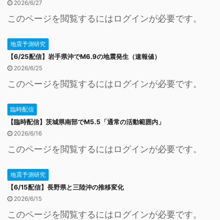
2026/6/27
このページを閲覧するにはログインが必要です。
地震予測研究
【6/25配信】岩手県沖でM6.9の地震発生（速報値）
2026/6/25
このページを閲覧するにはログインが必要です。
臨時配信
【臨時配信】茨城県南部でM5.5「通常の活動範囲内」
2026/6/16
このページを閲覧するにはログインが必要です。
地震予測研究
【6/15配信】長野県と三陸沖の推移変化
2026/6/15
このページを閲覧するにはログインが必要です。