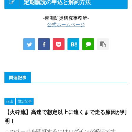
定期購読の申込と解約方法
-南海防災研究事務所-
公式ホームページ
関連記事
火山
限定記事
【火砕流】高速で想定以上に遠くまで走る原因が判
明！
このページを閲覧するにはログインが必要です。