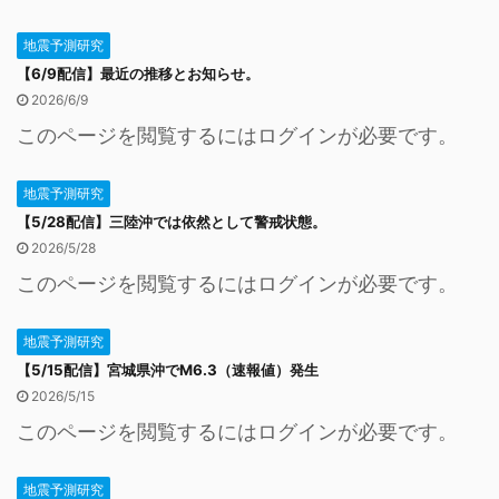
地震予測研究
【6/9配信】最近の推移とお知らせ。
2026/6/9
このページを閲覧するにはログインが必要です。
地震予測研究
【5/28配信】三陸沖では依然として警戒状態。
2026/5/28
このページを閲覧するにはログインが必要です。
地震予測研究
【5/15配信】宮城県沖でM6.3（速報値）発生
2026/5/15
このページを閲覧するにはログインが必要です。
地震予測研究