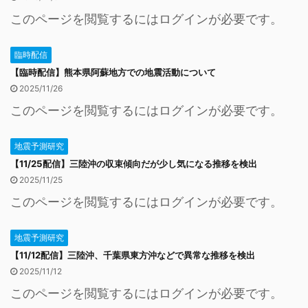
このページを閲覧するにはログインが必要です。
臨時配信
【臨時配信】熊本県阿蘇地方での地震活動について
2025/11/26
このページを閲覧するにはログインが必要です。
地震予測研究
【11/25配信】三陸沖の収束傾向だが少し気になる推移を検出
2025/11/25
このページを閲覧するにはログインが必要です。
地震予測研究
【11/12配信】三陸沖、千葉県東方沖などで異常な推移を検出
2025/11/12
このページを閲覧するにはログインが必要です。