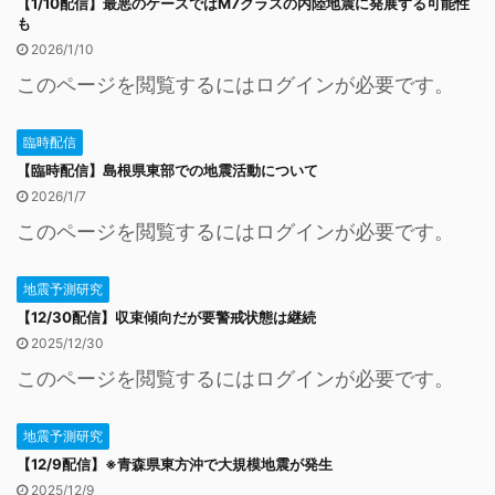
【1/10配信】最悪のケースではM7クラスの内陸地震に発展する可能性
も
2026/1/10
このページを閲覧するにはログインが必要です。
臨時配信
【臨時配信】島根県東部での地震活動について
2026/1/7
このページを閲覧するにはログインが必要です。
地震予測研究
【12/30配信】収束傾向だが要警戒状態は継続
2025/12/30
このページを閲覧するにはログインが必要です。
地震予測研究
【12/9配信】※青森県東方沖で大規模地震が発生
2025/12/9