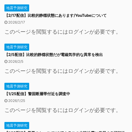
地震予測研究
【2/17配信】比較的静穏状態にあります/YouTubeについて
2026/2/17
このページを閲覧するにはログインが必要です。
地震予測研究
【2/5配信】比較的静穏状態だが電磁気学的な異常を検出
2026/2/5
このページを閲覧するにはログインが必要です。
地震予測研究
【1/25配信】警固断層帯付近を調査中
2026/1/25
このページを閲覧するにはログインが必要です。
地震予測研究