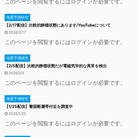
このページを閲覧するにはログインが必要です。
地震予測研究
【2/17配信】比較的静穏状態にあります/YouTubeについて
2026/2/17
このページを閲覧するにはログインが必要です。
地震予測研究
【2/5配信】比較的静穏状態だが電磁気学的な異常を検出
2026/2/5
このページを閲覧するにはログインが必要です。
地震予測研究
【1/25配信】警固断層帯付近を調査中
2026/1/25
このページを閲覧するにはログインが必要です。