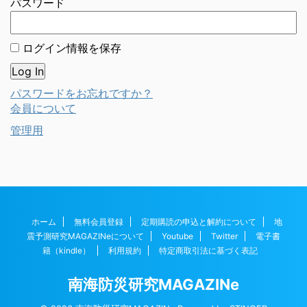
パスワード
ログイン情報を保存
パスワードをお忘れですか？
会員について
管理用
ホーム
無料会員登録
定期購読の申込と解約について
地
震予測研究MAGAZINeについて
Youtube
Twitter
電子書
籍（kindle）
利用規約
特定商取引法に基づく表記
南海防災研究MAGAZINe