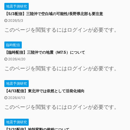
地震予測研究
【5/3配信】三陸沖で空白域の可能性/長野県北部も要注意
2026/5/3
このページを閲覧するにはログインが必要です。
臨時配信
【臨時配信】三陸沖での地震（M7.5）について
2026/4/20
このページを閲覧するにはログインが必要です。
地震予測研究
【4/13配信】東北沖では依然として活発化傾向
2026/4/13
このページを閲覧するにはログインが必要です。
地震予測研究
【3/31配信】地殻変動の推移について