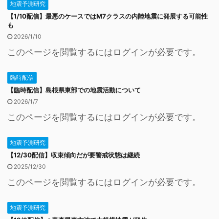
地震予測研究
【1/10配信】最悪のケースではM7クラスの内陸地震に発展する可能性
も
2026/1/10
このページを閲覧するにはログインが必要です。
臨時配信
【臨時配信】島根県東部での地震活動について
2026/1/7
このページを閲覧するにはログインが必要です。
地震予測研究
【12/30配信】収束傾向だが要警戒状態は継続
2025/12/30
このページを閲覧するにはログインが必要です。
地震予測研究