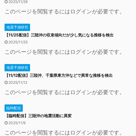
2025/11/26
このページを閲覧するにはログインが必要です。
地震予測研究
【11/25配信】三陸沖の収束傾向だが少し気になる推移を検出
2025/11/25
このページを閲覧するにはログインが必要です。
地震予測研究
【11/12配信】三陸沖、千葉県東方沖などで異常な推移を検出
2025/11/12
このページを閲覧するにはログインが必要です。
臨時配信
【臨時配信】三陸沖の地震活動に異変
2025/11/9
このページを閲覧するにはログインが必要です。