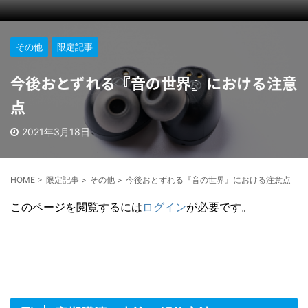
その他
限定記事
今後おとずれる『音の世界』における注意
点
2021年3月18日
HOME
>
限定記事
>
その他
>
今後おとずれる『音の世界』における注意点
このページを閲覧するには
ログイン
が必要です。