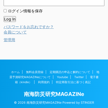
ログイン情報を保存
パスワードをお忘れですか？
会員について
管理用
ホーム
無料会員登録
定期購読の申込と解約について
地
震予測研究MAGAZINeについて
Youtube
Twitter
電子書
籍（kindle）
利用規約
特定商取引法に基づく表記
南海防災研究MAGAZINe
© 2026 南海防災研究MAGAZINe Powered by
STINGER