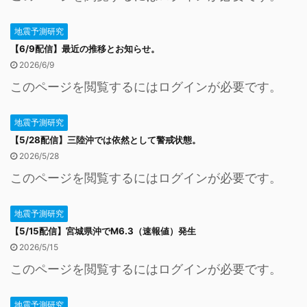
地震予測研究
【6/9配信】最近の推移とお知らせ。
2026/6/9
このページを閲覧するにはログインが必要です。
地震予測研究
【5/28配信】三陸沖では依然として警戒状態。
2026/5/28
このページを閲覧するにはログインが必要です。
地震予測研究
【5/15配信】宮城県沖でM6.3（速報値）発生
2026/5/15
このページを閲覧するにはログインが必要です。
地震予測研究