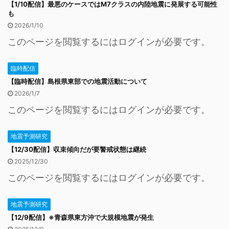
【1/10配信】最悪のケースではM7クラスの内陸地震に発展する可能性
も
2026/1/10
このページを閲覧するにはログインが必要です。
臨時配信
【臨時配信】島根県東部での地震活動について
2026/1/7
このページを閲覧するにはログインが必要です。
地震予測研究
【12/30配信】収束傾向だが要警戒状態は継続
2025/12/30
このページを閲覧するにはログインが必要です。
地震予測研究
【12/9配信】※青森県東方沖で大規模地震が発生