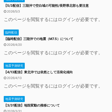
【5/3配信】三陸沖で空白域の可能性/長野県北部も要注意
2026/5/3
このページを閲覧するにはログインが必要です。
臨時配信
【臨時配信】三陸沖での地震（M7.5）について
2026/4/20
このページを閲覧するにはログインが必要です。
地震予測研究
【4/13配信】東北沖では依然として活発化傾向
2026/4/13
このページを閲覧するにはログインが必要です。
地震予測研究
【3/31配信】地殻変動の推移について
2026/3/31