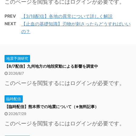
このページを閲覧するにはログインが必要です。
PREV
【3/18配信】各地の異常について詳しく解説
NEXT
【止血の基礎知識】刃物が刺さったらどうすればいい
の？
地震予測研究
【8/7配信】九州地方の地殻変動による影響を調査中
2026/8/7
このページを閲覧するにはログインが必要です。
臨時配信
【臨時配信】熊本県での地震について（※無料記事）
2026/7/29
このページを閲覧するにはログインが必要です。