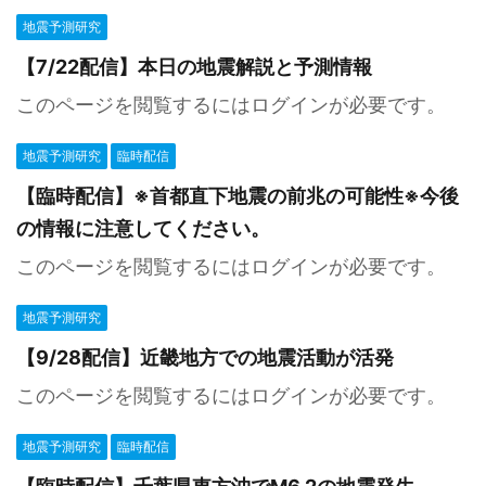
地震予測研究
【7/22配信】本日の地震解説と予測情報
このページを閲覧するにはログインが必要です。
地震予測研究
臨時配信
【臨時配信】※首都直下地震の前兆の可能性※今後
の情報に注意してください。
このページを閲覧するにはログインが必要です。
地震予測研究
【9/28配信】近畿地方での地震活動が活発
このページを閲覧するにはログインが必要です。
地震予測研究
臨時配信