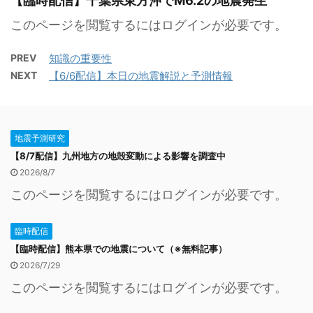
【臨時配信】千葉県東方沖でM6.2の地震発生
このページを閲覧するにはログインが必要です。
PREV
知識の重要性
NEXT
【6/6配信】本日の地震解説と予測情報
地震予測研究
【8/7配信】九州地方の地殻変動による影響を調査中
2026/8/7
このページを閲覧するにはログインが必要です。
臨時配信
【臨時配信】熊本県での地震について（※無料記事）
2026/7/29
このページを閲覧するにはログインが必要です。