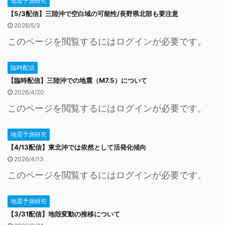
地震予測研究
【5/3配信】三陸沖で空白域の可能性/長野県北部も要注意
2026/5/3
このページを閲覧するにはログインが必要です。
臨時配信
【臨時配信】三陸沖での地震（M7.5）について
2026/4/20
このページを閲覧するにはログインが必要です。
地震予測研究
【4/13配信】東北沖では依然として活発化傾向
2026/4/13
このページを閲覧するにはログインが必要です。
地震予測研究
【3/31配信】地殻変動の推移について