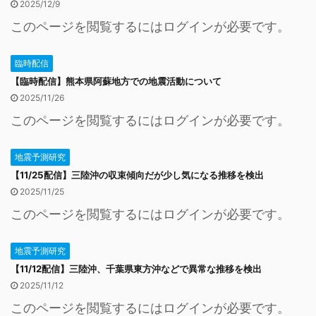
2025/12/9
このページを閲覧するにはログインが必要です。
臨時配信
【臨時配信】熊本県阿蘇地方での地震活動について
2025/11/26
このページを閲覧するにはログインが必要です。
地震予測研究
【11/25配信】三陸沖の収束傾向だが少し気になる推移を検出
2025/11/25
このページを閲覧するにはログインが必要です。
地震予測研究
【11/12配信】三陸沖、千葉県東方沖などで異常な推移を検出
2025/11/12
このページを閲覧するにはログインが必要です。