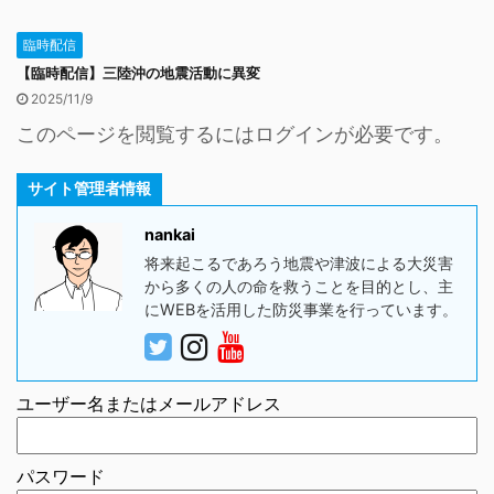
臨時配信
【臨時配信】三陸沖の地震活動に異変
2025/11/9
このページを閲覧するにはログインが必要です。
サイト管理者情報
nankai
将来起こるであろう地震や津波による大災害
から多くの人の命を救うことを目的とし、主
にWEBを活用した防災事業を行っています。
ユーザー名またはメールアドレス
パスワード