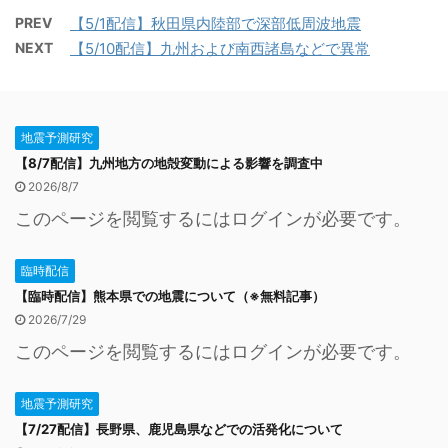
PREV
【5/1配信】秋田県内陸部で深部低周波地震
NEXT
【5/10配信】九州および南西諸島などで異常
地震予測研究
【8/7配信】九州地方の地殻変動による影響を調査中
2026/8/7
このページを閲覧するにはログインが必要です。
臨時配信
【臨時配信】熊本県での地震について（※無料記事）
2026/7/29
このページを閲覧するにはログインが必要です。
地震予測研究
【7/27配信】長野県、鹿児島県などでの活発化について