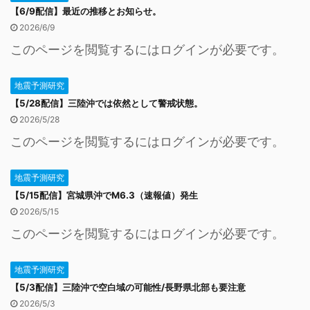
【6/9配信】最近の推移とお知らせ。
2026/6/9
このページを閲覧するにはログインが必要です。
地震予測研究
【5/28配信】三陸沖では依然として警戒状態。
2026/5/28
このページを閲覧するにはログインが必要です。
地震予測研究
【5/15配信】宮城県沖でM6.3（速報値）発生
2026/5/15
このページを閲覧するにはログインが必要です。
地震予測研究
【5/3配信】三陸沖で空白域の可能性/長野県北部も要注意
2026/5/3