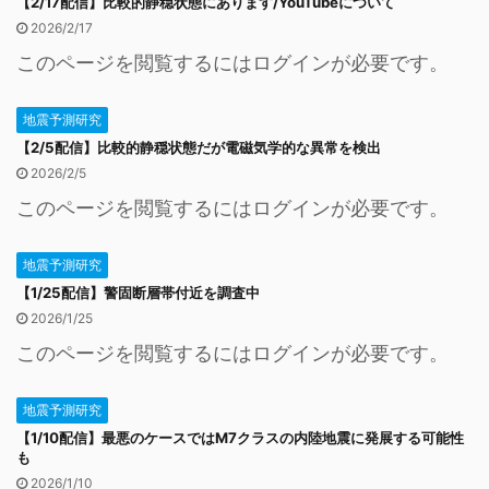
【2/17配信】比較的静穏状態にあります/YouTubeについて
2026/2/17
このページを閲覧するにはログインが必要です。
地震予測研究
【2/5配信】比較的静穏状態だが電磁気学的な異常を検出
2026/2/5
このページを閲覧するにはログインが必要です。
地震予測研究
【1/25配信】警固断層帯付近を調査中
2026/1/25
このページを閲覧するにはログインが必要です。
地震予測研究
【1/10配信】最悪のケースではM7クラスの内陸地震に発展する可能性
も
2026/1/10