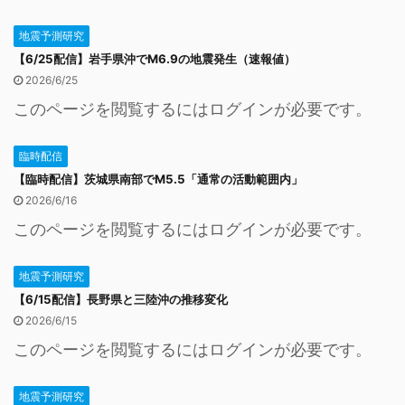
地震予測研究
【6/25配信】岩手県沖でM6.9の地震発生（速報値）
2026/6/25
このページを閲覧するにはログインが必要です。
臨時配信
【臨時配信】茨城県南部でM5.5「通常の活動範囲内」
2026/6/16
このページを閲覧するにはログインが必要です。
地震予測研究
【6/15配信】長野県と三陸沖の推移変化
2026/6/15
このページを閲覧するにはログインが必要です。
地震予測研究