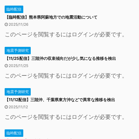
臨時配信
【臨時配信】熊本県阿蘇地方での地震活動について
2025/11/26
このページを閲覧するにはログインが必要です。
地震予測研究
【11/25配信】三陸沖の収束傾向だが少し気になる推移を検出
2025/11/25
このページを閲覧するにはログインが必要です。
地震予測研究
【11/12配信】三陸沖、千葉県東方沖などで異常な推移を検出
2025/11/12
このページを閲覧するにはログインが必要です。
臨時配信