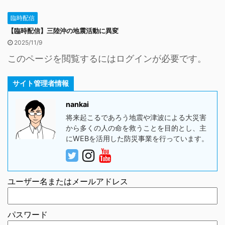
臨時配信
【臨時配信】三陸沖の地震活動に異変
2025/11/9
このページを閲覧するにはログインが必要です。
サイト管理者情報
nankai
将来起こるであろう地震や津波による大災害
から多くの人の命を救うことを目的とし、主
にWEBを活用した防災事業を行っています。
ユーザー名またはメールアドレス
パスワード