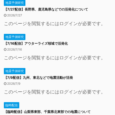
地震予測研究
【7/27配信】長野県、鹿児島県などでの活発化について
2026/7/27
このページを閲覧するにはログインが必要です。
地震予測研究
【7/16配信】アウターライズ領域で活発化
2026/7/16
このページを閲覧するにはログインが必要です。
地震予測研究
【7/9配信】九州、東北などで地震活動が活発
2026/7/9
このページを閲覧するにはログインが必要です。
臨時配信
【臨時配信】山梨県東部、千葉県北東部での地震について