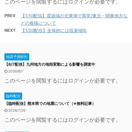
このページを閲覧するにはログインが必要です。
PREV
【1/10配信】震源域の北東側で異常/東北・関東地方な
どの推移について
NEXT
【1/20配信】全体的には収束傾向
地震予測研究
【8/7配信】九州地方の地殻変動による影響を調査中
2026/8/7
このページを閲覧するにはログインが必要です。
臨時配信
【臨時配信】熊本県での地震について（※無料記事）
2026/7/29
このページを閲覧するにはログインが必要です。