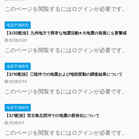
このページを閲覧するにはログインが必要です。
地震予測研究
【3/20配信】九州地方で異常な地震活動※大地震の発展にも要警戒
2026/3/20
このページを閲覧するにはログインが必要です。
地震予測研究
【3/10配信】三陸沖での地震および地殻変動の調査結果について
2026/3/10
このページを閲覧するにはログインが必要です。
地震予測研究
【3/1配信】宮古島北西沖での地震の群発化について
2026/3/1
このページを閲覧するにはログインが必要です。