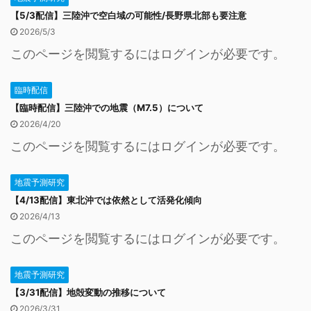
【5/3配信】三陸沖で空白域の可能性/長野県北部も要注意
2026/5/3
このページを閲覧するにはログインが必要です。
臨時配信
【臨時配信】三陸沖での地震（M7.5）について
2026/4/20
このページを閲覧するにはログインが必要です。
地震予測研究
【4/13配信】東北沖では依然として活発化傾向
2026/4/13
このページを閲覧するにはログインが必要です。
地震予測研究
【3/31配信】地殻変動の推移について
2026/3/31