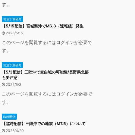
す。
地震予測研究
【5/15配信】宮城県沖でM6.3（速報値）発生
2026/5/15
このページを閲覧するにはログインが必要で
す。
地震予測研究
【5/3配信】三陸沖で空白域の可能性/長野県北部
も要注意
2026/5/3
このページを閲覧するにはログインが必要で
す。
臨時配信
【臨時配信】三陸沖での地震（M7.5）について
2026/4/20