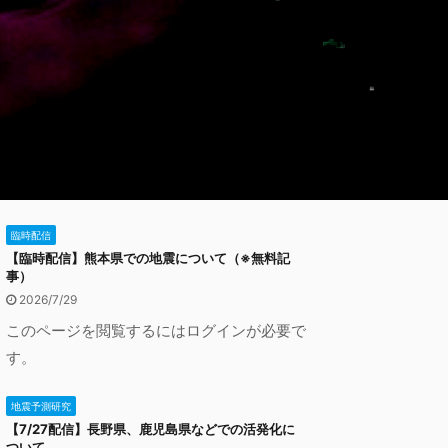
臨時配信
【臨時配信】熊本県での地震について（※無料記
事）
2026/7/29
このページを閲覧するにはログインが必要で
す。
地震予測研究
【7/27配信】長野県、鹿児島県などでの活発化に
ついて