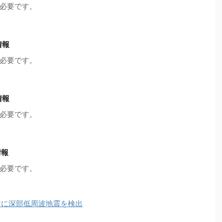
必要です。
情報
必要です。
情報
必要です。
情報
必要です。
前に深部低周波地震を検出