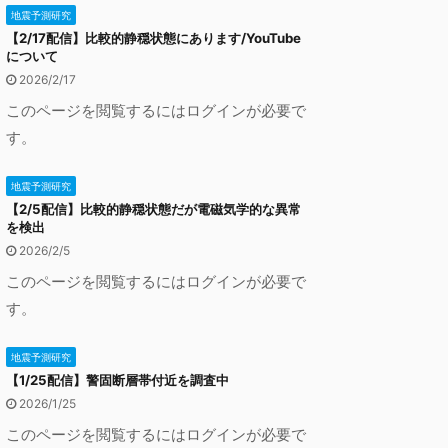
地震予測研究
【2/17配信】比較的静穏状態にあります/YouTube
について
2026/2/17
このページを閲覧するにはログインが必要で
す。
地震予測研究
【2/5配信】比較的静穏状態だが電磁気学的な異常
を検出
2026/2/5
このページを閲覧するにはログインが必要で
す。
地震予測研究
【1/25配信】警固断層帯付近を調査中
2026/1/25
このページを閲覧するにはログインが必要で