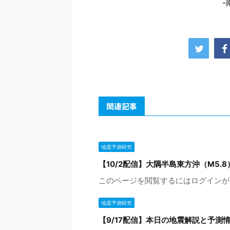
-
関連記事
地震予測研究
【10/2配信】大隅半島東方沖（M5.
このページを閲覧するにはログインが
地震予測研究
【9/17配信】本日の地震解説と予測