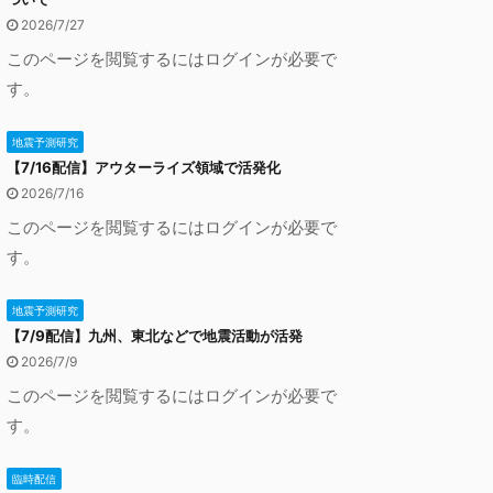
2026/7/27
このページを閲覧するにはログインが必要で
す。
地震予測研究
【7/16配信】アウターライズ領域で活発化
2026/7/16
このページを閲覧するにはログインが必要で
す。
地震予測研究
【7/9配信】九州、東北などで地震活動が活発
2026/7/9
このページを閲覧するにはログインが必要で
す。
臨時配信