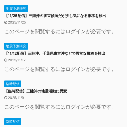
地震予測研究
【11/25配信】三陸沖の収束傾向だが少し気になる推移を検出
2025/11/25
このページを閲覧するにはログインが必要です。
地震予測研究
【11/12配信】三陸沖、千葉県東方沖などで異常な推移を検出
2025/11/12
このページを閲覧するにはログインが必要です。
臨時配信
【臨時配信】三陸沖の地震活動に異変
2025/11/9
このページを閲覧するにはログインが必要です。
臨時配信