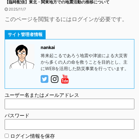
【臨時配信】東北・関東地方での地震活動の推移について
2025/11/7
このページを閲覧するにはログインが必要です。
サイト管理者情報
nankai
将来起こるであろう地震や津波による大災害
から多くの人の命を救うことを目的とし、主
にWEBを活用した防災事業を行っています。
ユーザー名またはメールアドレス
パスワード
ログイン情報を保存