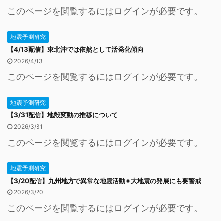
このページを閲覧するにはログインが必要です。
地震予測研究
【4/13配信】東北沖では依然として活発化傾向
2026/4/13
このページを閲覧するにはログインが必要です。
地震予測研究
【3/31配信】地殻変動の推移について
2026/3/31
このページを閲覧するにはログインが必要です。
地震予測研究
【3/20配信】九州地方で異常な地震活動※大地震の発展にも要警戒
2026/3/20
このページを閲覧するにはログインが必要です。