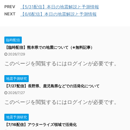
PREV
【5/31配信】本日の地震解説と予測情報
NEXT
【6/6配信】本日の地震解説と予測情報
臨時配信
【臨時配信】熊本県での地震について（※無料記事）
2026/7/29
このページを閲覧するにはログインが必要です。
地震予測研究
【7/27配信】長野県、鹿児島県などでの活発化について
2026/7/27
このページを閲覧するにはログインが必要です。
地震予測研究
【7/16配信】アウターライズ領域で活発化